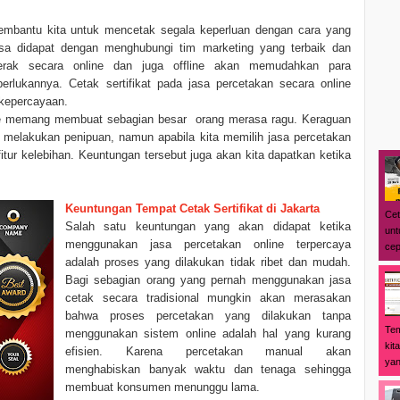
mbantu kita untuk mencetak segala keperluan dengan cara yang
a didapat dengan menghubungi tim marketing yang terbaik dan
erak secara online dan juga offline akan memudahkan para
rlukannya. Cetak sertifikat pada jasa percetakan secara online
kepercayaan.
e memang membuat sebagian besar orang merasa ragu. Keraguan
li melakukan penipuan, namun apabila kita memilih jasa percetakan
tur kelebihan. Keuntungan tersebut juga akan kita dapatkan ketika
Keuntungan Tempat Cetak Sertifikat di Jakarta
Cet
Salah satu keuntungan yang akan didapat ketika
unt
menggunakan jasa percetakan online terpercaya
cep
adalah proses yang dilakukan tidak ribet dan mudah.
Bagi sebagian orang yang pernah menggunakan jasa
cetak secara tradisional mungkin akan merasakan
bahwa proses percetakan yang dilakukan tanpa
Tem
menggunakan sistem online adalah hal yang kurang
kit
efisien. Karena percetakan manual akan
yan
menghabiskan banyak waktu dan tenaga sehingga
membuat konsumen menunggu lama.