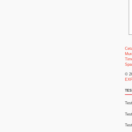
Cet
Mur
Tim
Spa
© 2
EX
TES
Test
Test
Test