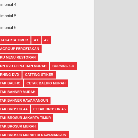
imonial 4
imonial 5
imonial 6
 JAKARTA TIMUR
A1
A2
AGROUP PERCETAKAN
KU MENU RESTORAN
RN DVD CEPAT DAN MURAH
BURNING CD
RNING DVD
CATTING STIKER
TAK BALIHO
CETAK BALIHO MURAH
TAK BANNER MURAH
TAK BANNER RAWAMANGUN
TAK BROSUR A4
CETAK BROSUR A5
TAK BROSUR JAKARTA TIMUR
TAK BROSUR MURAH
TAK BROSUR MURAH DI RAWAMANGUN