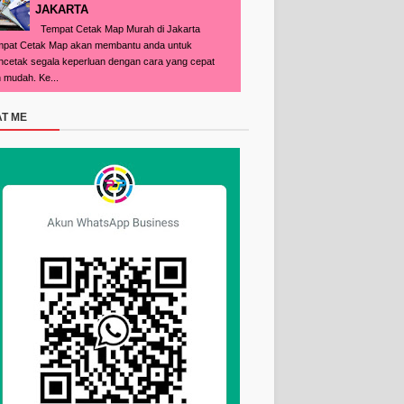
JAKARTA
Tempat Cetak Map Murah di Jakarta
pat Cetak Map akan membantu anda untuk
cetak segala keperluan dengan cara yang cepat
 mudah. Ke...
T ME