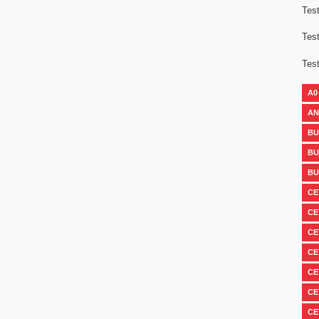
Test
Test
Test
A0
AN
BU
BU
BU
CE
CE
CE
CE
CE
CE
CE