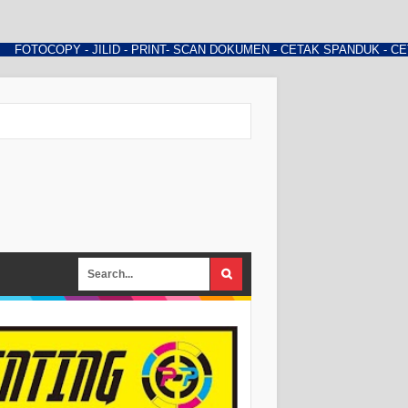
 - JILID - PRINT- SCAN DOKUMEN - CETAK SPANDUK - CETAK YASIN 