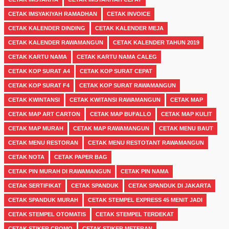
CETAK IMSYAKIYAH RAMADHAN
CETAK INVOICE
CETAK KALENDER DINDING
CETAK KALENDER MEJA
CETAK KALENDER RAWAMANGUN
CETAK KALENDER TAHUN 2019
CETAK KARTU NAMA
CETAK KARTU NAMA CALEG
CETAK KOP SURAT A4
CETAK KOP SURAT CEPAT
CETAK KOP SURAT F4
CETAK KOP SURAT RAWAMANGUN
CETAK KWINTANSI
CETAK KWITANSI RAWAMANGUN
CETAK MAP
CETAK MAP ART CARTON
CETAK MAP BUFALLO
CETAK MAP KULIT
CETAK MAP MURAH
CETAK MAP RAWAMANGUN
CETAK MENU BAUT
CETAK MENU RESTORAN
CETAK MENU RESTOTANT RAWAMANGUN
CETAK NOTA
CETAK PAPER BAG
CETAK PIN MURAH DI RAWAMANGUN
CETAK PIN NAMA
CETAK SERTIFIKAT
CETAK SPANDUK
CETAK SPANDUK DI JAKARTA
CETAK SPANDUK MURAH
CETAK STEMPEL EXPRESS 45 MENIT JADI
CETAK STEMPEL OTOMATIS
CETAK STEMPEL TERDEKAT
CETAK STIKER CROMO
CETAK STIKER METERAN