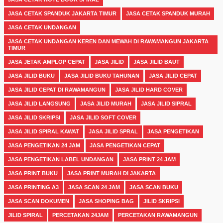
JASA CETAK SPANDUK JAKARTA TIMUR
JASA CETAK SPANDUK MURAH
JASA CETAK UNDANGAN
JASA CETAK UNDANGAN KEREN DAN MEWAH DI RAWAMANGUN JAKARTA
TIMUR
JASA JETAK AMPLOP CEPAT
JASA JILID
JASA JILID BAUT
JASA JILID BUKU
JASA JILID BUKU TAHUNAN
JASA JILID CEPAT
JASA JILID CEPAT DI RAWAMANGUN
JASA JILID HARD COVER
JASA JILID LANGSUNG
JASA JILID MURAH
JASA JILID SIPRAL
JASA JILID SKRIPSI
JASA JILID SOFT COVER
JASA JILID SPIRAL KAWAT
JASA JILID SPRAL
JASA PENGETIKAN
JASA PENGETIKAN 24 JAM
JASA PENGETIKAN CEPAT
JASA PENGETIKAN LABEL UNDANGAN
JASA PRINT 24 JAM
JASA PRINT BUKU
JASA PRINT MURAH DI JAKARTA
JASA PRINTING A3
JASA SCAN 24 JAM
JASA SCAN BUKU
JASA SCAN DOKUMEN
JASA SHOPING BAG
JILID SKRIPSI
JILID SPIRAL
PERCETAKAN 24JAM
PERCETAKAN RAWAMANGUN