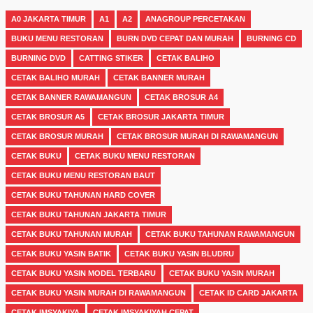
A0 JAKARTA TIMUR
A1
A2
ANAGROUP PERCETAKAN
BUKU MENU RESTORAN
BURN DVD CEPAT DAN MURAH
BURNING CD
BURNING DVD
CATTING STIKER
CETAK BALIHO
CETAK BALIHO MURAH
CETAK BANNER MURAH
CETAK BANNER RAWAMANGUN
CETAK BROSUR A4
CETAK BROSUR A5
CETAK BROSUR JAKARTA TIMUR
CETAK BROSUR MURAH
CETAK BROSUR MURAH DI RAWAMANGUN
CETAK BUKU
CETAK BUKU MENU RESTORAN
CETAK BUKU MENU RESTORAN BAUT
CETAK BUKU TAHUNAN HARD COVER
CETAK BUKU TAHUNAN JAKARTA TIMUR
CETAK BUKU TAHUNAN MURAH
CETAK BUKU TAHUNAN RAWAMANGUN
CETAK BUKU YASIN BATIK
CETAK BUKU YASIN BLUDRU
CETAK BUKU YASIN MODEL TERBARU
CETAK BUKU YASIN MURAH
CETAK BUKU YASIN MURAH DI RAWAMANGUN
CETAK ID CARD JAKARTA
CETAK IMSYAKIYA
CETAK IMSYAKIYAH CEPAT