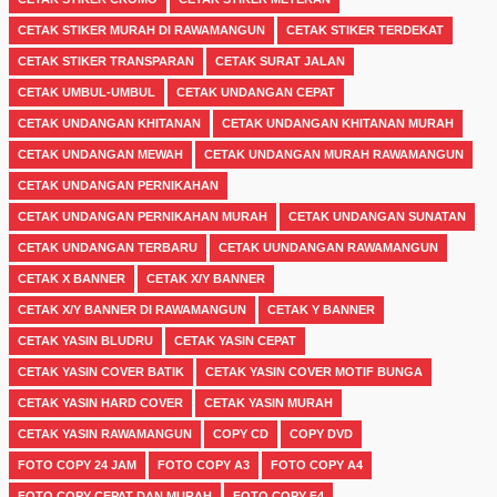
CETAK STIKER MURAH DI RAWAMANGUN
CETAK STIKER TERDEKAT
CETAK STIKER TRANSPARAN
CETAK SURAT JALAN
CETAK UMBUL-UMBUL
CETAK UNDANGAN CEPAT
CETAK UNDANGAN KHITANAN
CETAK UNDANGAN KHITANAN MURAH
CETAK UNDANGAN MEWAH
CETAK UNDANGAN MURAH RAWAMANGUN
CETAK UNDANGAN PERNIKAHAN
CETAK UNDANGAN PERNIKAHAN MURAH
CETAK UNDANGAN SUNATAN
CETAK UNDANGAN TERBARU
CETAK UUNDANGAN RAWAMANGUN
CETAK X BANNER
CETAK X/Y BANNER
CETAK X/Y BANNER DI RAWAMANGUN
CETAK Y BANNER
CETAK YASIN BLUDRU
CETAK YASIN CEPAT
CETAK YASIN COVER BATIK
CETAK YASIN COVER MOTIF BUNGA
CETAK YASIN HARD COVER
CETAK YASIN MURAH
CETAK YASIN RAWAMANGUN
COPY CD
COPY DVD
FOTO COPY 24 JAM
FOTO COPY A3
FOTO COPY A4
FOTO COPY CEPAT DAN MURAH
FOTO COPY F4