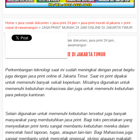
Home
»
jasa cetak dokumen
»
jasa print 24 jam
»
jasa print murah di jakarta
»
print
cepat di rawamangun
»
JASA PRINT MURAH 24 JAM ONLINE DI JAKARTA TIMUR
ANAGROUP Percetakan
jasa cetak dokumen
,
jasa print 24 jam
,
jasa print murah di jakarta
,
print cepat di rawamangun
JASA PRINT MURAH 24 JAM ONLINE DI JAKARTA TIMUR
Perkembangan teknologi saat ini sudah meningkat dengan pesat begitu
juga dengan jasa print online di Jakarta Timur. Saat ini print dipakai
untuk memenuhi banyak sekali keperluan. Misalnya digunakan untuk
memenuhi kebutuhan mahasiswa dan juga untuk memenuhi kebutuhan
para pekerja kantoran.
Selain digunakan untuk memenuhi kebutuhan tersebut juga banyak
masyarakat yang membutuhkan jasa print. Bagi toko percetakan yang
menyediakan print tentu sangat membantu kebutuhan mereka dalam
mencetak hasil laporan, tugas, ataupun lain-lain. Bagi Mahasiswa juga
sangat membantu untuk mencetak proposal, skripsi ataupun makalah